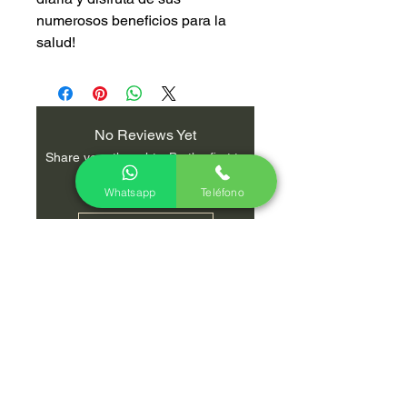
numerosos beneficios para la
salud!
No Reviews Yet
Share your thoughts. Be the first to
leave a review.
Whatsapp
Teléfono
Leave a Review
Policies
Menu
Start
Frequent questions
Us
Privacy and
Store
confidentiality
Blog
Shipping & Returns