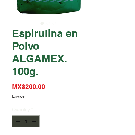
Espirulina en
Polvo
ALGAMEX.
100g.
Price
MX$260.00
Envios
Quantity
*