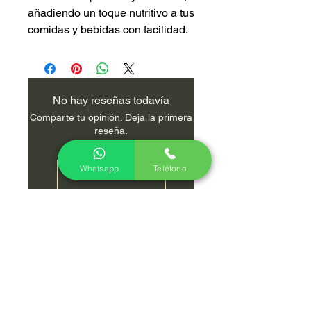
añadiendo un toque nutritivo a tus
comidas y bebidas con facilidad.
No hay reseñas todavía
Comparte tu opinión. Deja la primera
reseña.
Whatsapp
Teléfono
Dejar una reseña
Menu
Políticas
Inicio
Preguntas frecuentes
Nosotros
Aviso de privacidad y
Tienda
confidencialidad
Contacto
Envios y devoluciones
Blog